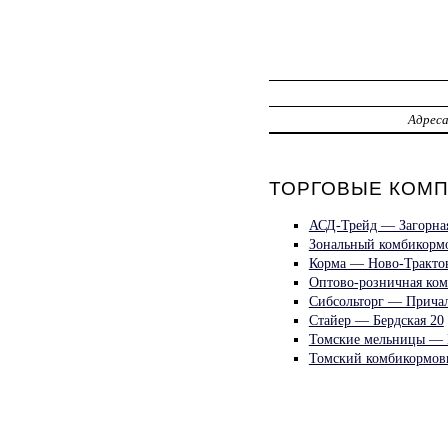
Адрес
ТОРГОВЫЕ КОМП
АСД-Трейд — Загорная
Зональный комбикормо
Корма — Ново-Трактов
Оптово-розничная ко
Сибсольторг — Причал
Стайер — Бердская 20
Томские мельницы — 
Томский комбикормов