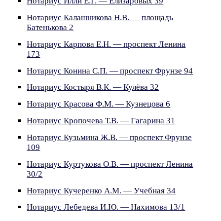
Нотариус Илли Е.Г. — Елизаровых 39
Нотариус Калашникова Н.В. — площадь
Батенькова 2
Нотариус Карпова Е.Н. — проспект Ленина
173
Нотариус Конина С.П. — проспект Фрунзе 94
Нотариус Костыря В.К. — Кулёва 32
Нотариус Красова Ф.М. — Кузнецова 6
Нотариус Кропочева Т.В. — Гагарина 31
Нотариус Кузьмина Ж.В. — проспект Фрунзе
109
Нотариус Куртукова О.В. — проспект Ленина
30/2
Нотариус Кучеренко А.М. — Учебная 34
Нотариус Лебедева И.Ю. — Нахимова 13/1