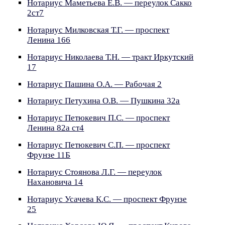
Нотариус Маметьева Е.В. — переулок Сакко
2ст7
Нотариус Милковская Т.Г. — проспект
Ленина 166
Нотариус Николаева Т.Н. — тракт Иркутский
17
Нотариус Пашина О.А. — Рабочая 2
Нотариус Петухина О.В. — Пушкина 32а
Нотариус Петюкевич П.С. — проспект
Ленина 82а ст4
Нотариус Петюкевич С.П. — проспект
Фрунзе 11Б
Нотариус Стоянова Л.Г. — переулок
Нахановича 14
Нотариус Усачева К.С. — проспект Фрунзе
25