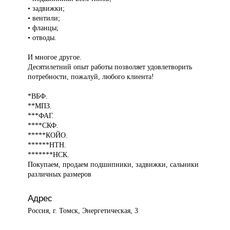
• задвижки;
• вентили;
• фланцы;
• отводы.
И многое другое.
Десятилетний опыт работы позволяет удовлетворить
потребности, пожалуй, любого клиента!
*ВБФ.
**МПЗ.
***ФАГ.
****СКФ.
*****КОЙО.
******НТН.
*******НСК.
Покупаем, продаем подшипники, задвижки, сальники
различных размеров
Адрес
Россия, г. Томск, Энергетическая, 3