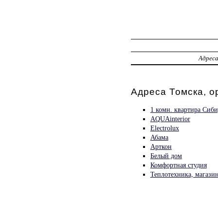
Адрес
Адреса Томска, о
1 комн. квартира Сиби
AQUAinterior
Electrolux
Абама
Арткон
Белый дом
Комфортная студия
Теплотехника, магази