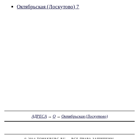
Октябрьская (Лоскутово) 7
АДРЕСА
→
О
→
Октябрьская (Лоскутово)
© 2014
TOMSKBURG.RU
— ВСЕ ПРАВА ЗАЩИЩЕНЫ.