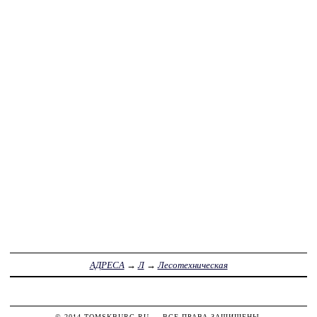
АДРЕСА
→
Л
→
Лесотехническая
© 2014
TOMSKBURG.RU
— ВСЕ ПРАВА ЗАЩИЩЕНЫ.