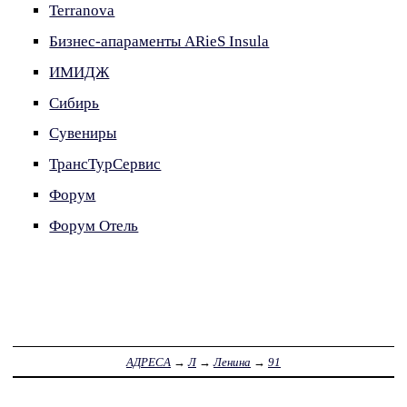
Terranova
Бизнес-апараменты ARieS Insula
ИМИДЖ
Сибирь
Сувениры
ТрансТурСервис
Форум
Форум Отель
АДРЕСА
→
Л
→
Ленина
→
91