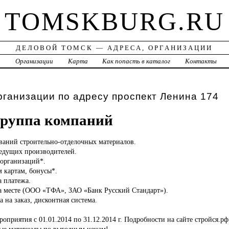
TOMSKBURG.RU
ДЕЛОВОЙ ТОМСК — АДРЕСА, ОРГАНИЗАЦИИ
а
Организации
Карта
Как попасть в каталог
Контакты
рганизации по адресу проспект Ленина 174
группа компаний
ваний строительно-отделочных материалов.
едущих производителей.
организаций*.
 картам, бонусы*.
а платежа.
а месте (ООО «ТФА», ЗАО «Банк Русский Стандарт»).
а на заказ, дисконтная система.
оприятия с 01.01.2014 по 31.12.2014 г. Подробности на сайте стройся.рф
ые материалы по выгодным ценам!