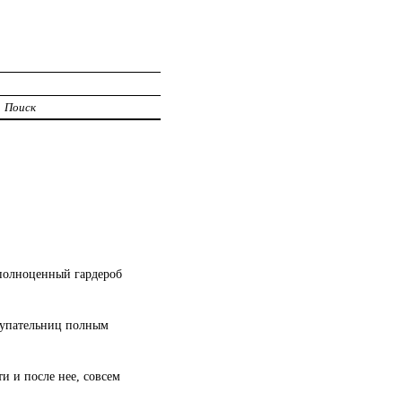
Поиск
 полноценный гардероб
купательниц полным
и и после нее, совсем