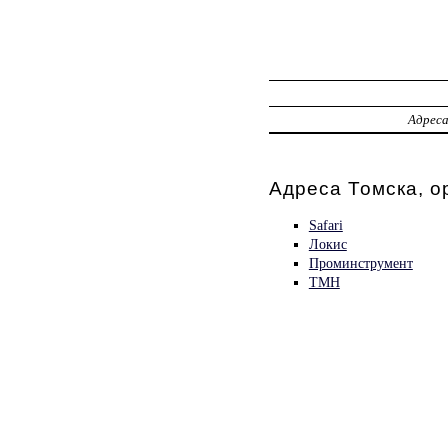
Адрес
Адреса Томска, о
Safari
Локис
Проминструмент
ТМН