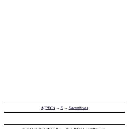
АДРЕСА
→
К
→
Каспийская
© 2014
TOMSKBURG.RU
— ВСЕ ПРАВА ЗАЩИЩЕНЫ.