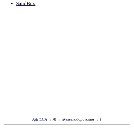
SandBox
АДРЕСА
→
Ж
→
Железнодорожная
→
1