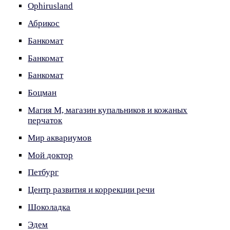
Ophirusland
Абрикос
Банкомат
Банкомат
Банкомат
Боцман
Магия М, магазин купальников и кожаных
перчаток
Мир аквариумов
Мой доктор
Петбург
Центр развития и коррекции речи
Шоколадка
Эдем