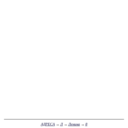
АДРЕСА
→
Л
→
Ленина
→
8